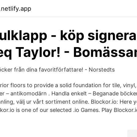
netlify.app
julklapp - köp signer
eq Taylor! - Bomässa
cker från dina favoritförfattare! - Norstedts
ior floors to provide a solid foundation for tile, vin
r – antikomodärn . Handla enkelt – Beganade böcker
änling, välj ur vårt sortiment online. Blockor.io: Here 
ckor.io is one of our selected .io Games. Play Blockor.