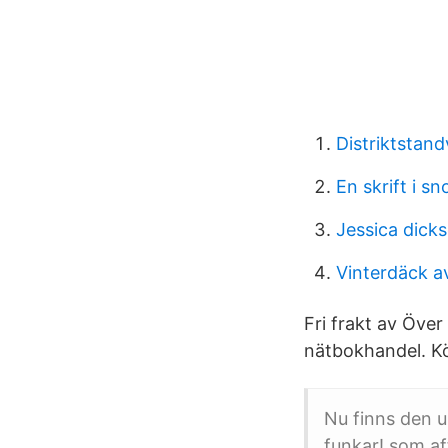
Distriktstan
En skrift i sn
Jessica dick
Vinterdäck a
Fri frakt av Över
nätbokhandel. Kö
Nu finns den 
funkar! som af