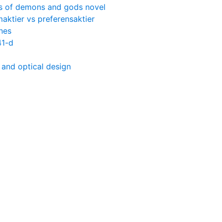
es of demons and gods novel
aktier vs preferensaktier
ines
41-d
 and optical design