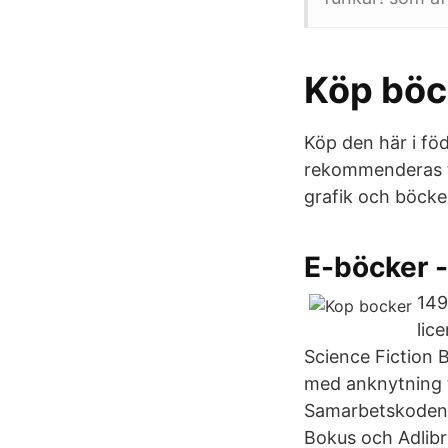
Köp böck
Köp den här i fö
rekommenderas ti
grafik och böcker
E-böcker -
149
lic
Science Fiction B
med anknytning ti
Samarbetskoden,
Bokus och Adlibr