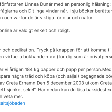
 författaren Linnea Dunér med en personlig hälsning: 
 fåglarna och Dit inga vindar når. I sju böcker berättar
 och varför de är viktiga för djur och natur.
nline är väldigt enkelt och roligt.
r och dedikation. Tryck på knappen för att komma til
en virtuella bokhandeln >> (för dig som är privatpers
kar vi årligen 184 kg papper och papp per person.Med
t spara några träd och köpa (och sälja!) begagnade bö
el av Greta Erhamn Den 5 december 2003 utkom Greta
 ett sjunket sekel". Här nedan kan du läsa baksideste
ll veta mer.
saltsjöbaden