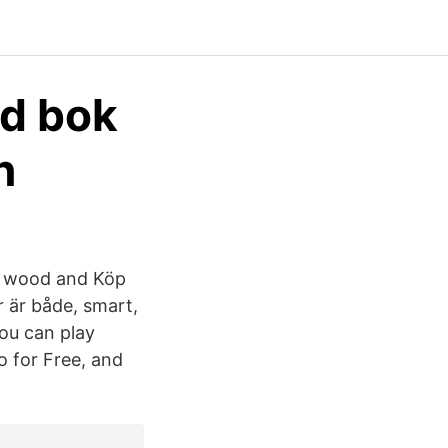
ad bok
n
yl, wood and Köp
 är både, smart,
you can play
io for Free, and