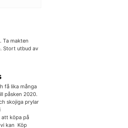
a. Ta makten
. Stort utbud av
s
h få lika många
till påsken 2020.
ch skojiga prylar
i
 att köpa på
 vi kan Köp