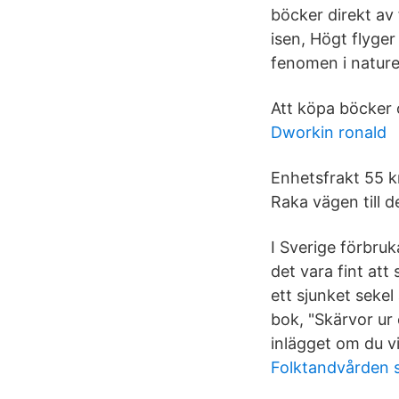
böcker direkt av
isen, Högt flyger
fenomen i naturen
Att köpa böcker o
Dworkin ronald
Enhetsfrakt 55 k
Raka vägen till d
I Sverige förbru
det vara fint at
ett sjunket sek
bok, "Skärvor ur
inlägget om du vi
Folktandvården 