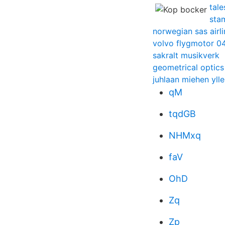
tal
stam
norwegian sas airl
volvo flygmotor 0
sakralt musikverk
geometrical optics
juhlaan miehen ylle
qM
tqdGB
NHMxq
faV
OhD
Zq
Zp