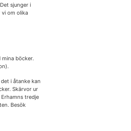
Det sjunger i
 vi om olika
l mina böcker.
on).
 det i åtanke kan
cker. Skärvor ur
 Erhamns tredje
xten. Besök