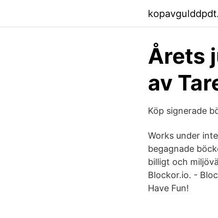
kopavgulddpdt.
Årets 
av Tar
Köp signerade bö
Works under inter
begagnade böcke
billigt och miljöv
Blockor.io. - Blo
Have Fun!