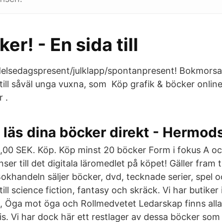
er! - En sida till
delsedagspresent/julklapp/spontanpresent! Bokmors
ll såväl unga vuxna, som Köp grafik & böcker online
 .
 läs dina böcker direkt - Hermod
,00 SEK. Köp. Köp minst 20 böcker Form i fokus A oc
enser till det digitala läromedlet på köpet! Gäller fram 
okhandeln säljer böcker, dvd, tecknade serier, spel o
ll science fiction, fantasy och skräck. Vi har butiker 
 Öga mot öga och Rollmedvetet Ledarskap finns alla
is. Vi har dock här ett restlager av dessa böcker som