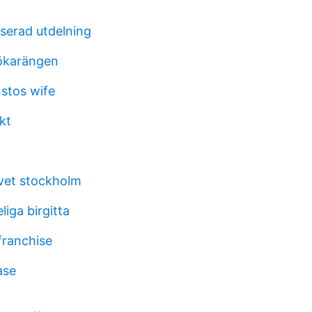
serad utdelning
hökarängen
stos wife
kt
vet stockholm
liga birgitta
franchise
ase