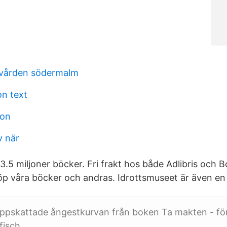
dvården södermalm
on text
son
v när
 3.5 miljoner böcker. Fri frakt hos både Adlibris och 
p våra böcker och andras. Idrottsmuseet är även en
uppskattade ångestkurvan från boken Ta makten - för
fisch.